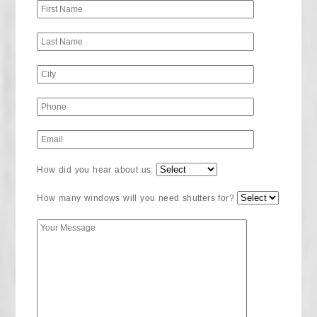
How did you hear about us:
How many windows will you need shutters for?