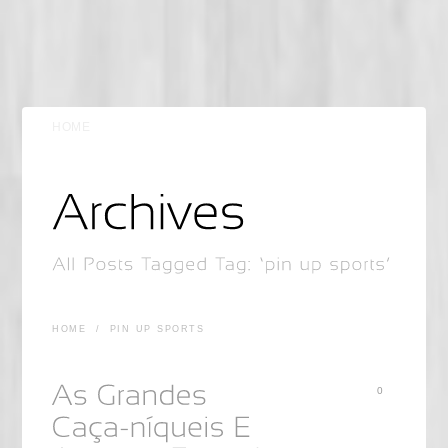
HOME
HOME
/
PIN UP SPORTS
0