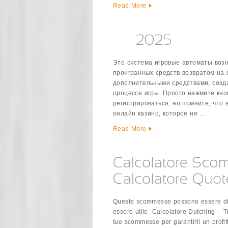
Read More
Это система игровые автоматы возн
проигранных средств возвратом на 
дополнительными средствами, созда
процессе игры. Просто нажмите кно
регистрироваться, но помните, что
онлайн казино, которое не …
Read More
Queste scommesse possono essere diffi
essere utile. Calcolatore Dutching – 
tue scommesse per garantirti un profitt