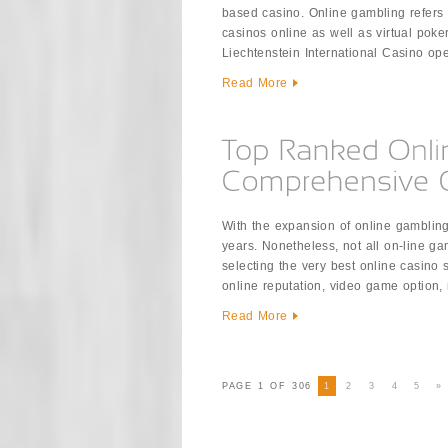
based casino. Online gambling refers 
casinos online as well as virtual pok
Liechtenstein International Casino ope
Read More
With the expansion of online gambling
years. Nonetheless, not all on-line g
selecting the very best online casino si
online reputation, video game option,
Read More
PAGE 1 OF 306
1
2
3
4
5
»