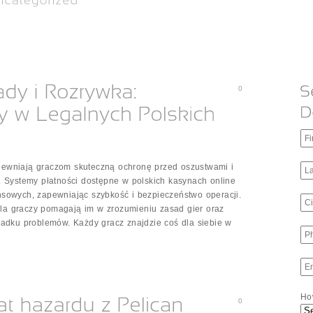
0
apewniają graczom skuteczną ochronę przed oszustwami i
Systemy płatności dostępne w polskich kasynach online
ansowych, zapewniając szybkość i bezpieczeństwo operacji.
dla graczy pomagają im w zrozumieniu zasad gier oraz
dku problemów. Każdy gracz znajdzie coś dla siebie w
Ho
0