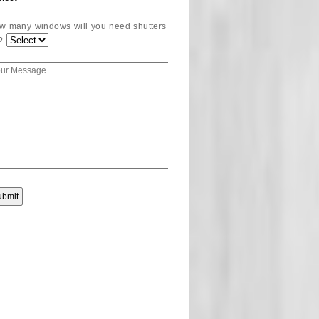
w many windows will you need shutters
r?